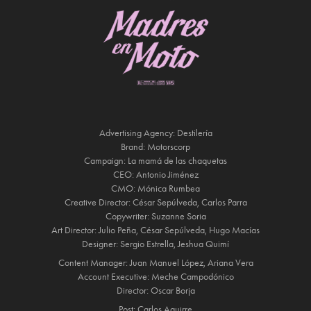
Advertising Agency:
Destilería
Brand:
Motorscorp
Campaign:
La mamá de las chaquetas
CEO:
Antonio Jiménez
CMO:
Mónica Rumbea
Creative Director:
César Sepúlveda, Carlos Parra
Copywriter:
Suzanne Soria
Art Director:
Julio Peña, César Sepúlveda, Hugo Macías
Designer:
Sergio Estrella, Jeshua Quimí
Content Manager:
Juan Manuel López, Ariana Vera
Account Executive:
Meche Campodónico
Director:
Oscar Borja
Post:
Carlos Aguirre